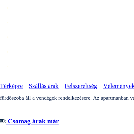
Térképre
Szállás árak
Felszereltség
Véleménye
fürdőszoba áll a vendégek rendelkezésére. Az apartmanban v
Csomag árak már