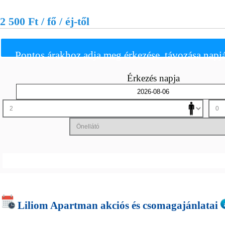
2 500 Ft / fő / éj-től
Pontos árakhoz adja meg érkezése, távozása napjá
Érkezés napja
Liliom Apartman akciós és csomagajánlatai