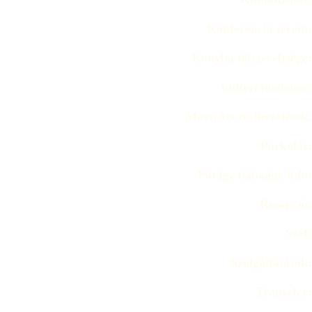
Konferencia terem:
Konyha felszereltsége:
kültéri medence:
Masszázs testkezelések:
Parkolás:
Pótágy babaágy info:
Recepció:
Széf:
Szolgáltatások:
Transzfer: