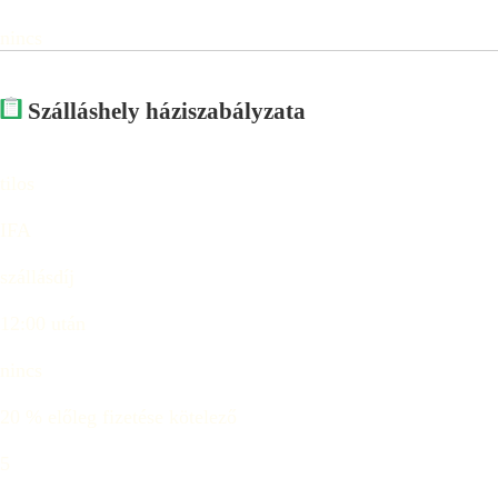
nincs
Szálláshely háziszabályzata
tilos
IFA
szállásdíj
12:00 után
nincs
20 % előleg fizetése kötelező
5