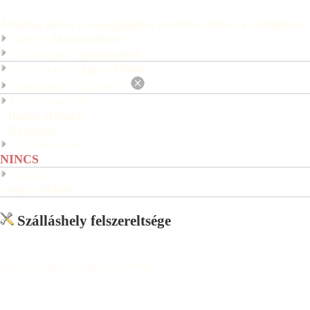
Jelenleg nincs csomagajánlat rendelve ehhez a szálláshoz!
Megye:
Hajdú-Bihar
Szállástípus:
apartmanok
Nyitva tartás:
egész évben
Kutyabarát szálláshely:
Fizetési módok:
- Banki átutalás
- Készpénz
SZÉP-kártyák:
NINCS
Ellátás:
- nincs ellátás
Szálláshely felszereltsége
angol, magyar, lengyel, német
2