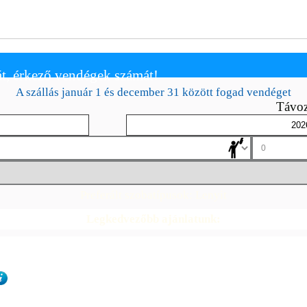
t, érkező vendégek számát!
A szállás január 1 és december 31 között fogad vendéget
Távoz
Preferált szobatípusok:
Lenyit
Legkedvezőbb ajánlatunk: