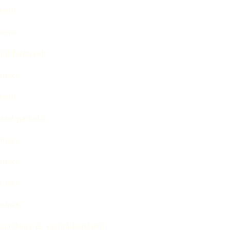
nem
nem
jól felszerelt
nincs
nem
zárt parkoló
nincs
nincs
nincs
nincs
autóbusz és vasútállomásról