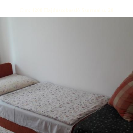
Pontos árak, foglalható szobák
Cím:
4200 Hajdúszoboszló Szurmai u. 20