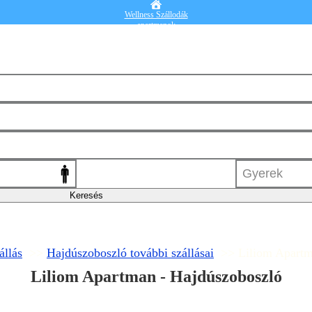
Wellness Szállodák
apartmanok
Vendégházak
Hotelek
Falusi turizmus
Nyaralók
Blog
Részletes kereső
Belépek
állás
>>
Hajdúszoboszló további szállásai
>> Liliom Apart
Liliom Apartman - Hajdúszoboszló