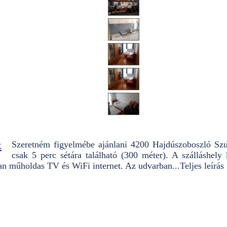
k
Szeretném figyelmébe ajánlani 4200 Hajdúszoboszló Szur
csak 5 perc sétára található (300 méter). A szálláshely
an műholdas TV és WiFi internet. Az udvarban...
Teljes leírás