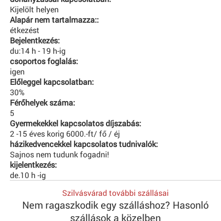
Kijelölt helyen
Alapár nem tartalmazza::
étkezést
Bejelentkezés:
du:14 h - 19 h-ig
csoportos foglalás:
igen
Előleggel kapcsolatban:
30%
Férőhelyek száma:
5
Gyermekekkel kapcsolatos díjszabás:
2 -15 éves korig 6000.-ft/ fő / éj
házikedvencekkel kapcsolatos tudnivalók:
Sajnos nem tudunk fogadni!
kijelentkezés:
de.10 h -ig
Szilvásvárad további szállásai
Nem ragaszkodik egy szálláshoz? Hasonló
szállások a közelben