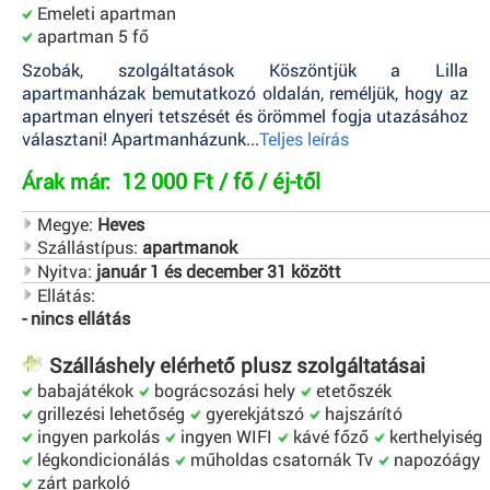
Emeleti apartman
apartman 5 fő
Szobák, szolgáltatások Köszöntjük a Lilla
apartmanházak bemutatkozó oldalán, reméljük, hogy az
apartman elnyeri tetszését és örömmel fogja utazásához
választani! Apartmanházunk...
Teljes leírás
12 000 Ft / fő / éj-től
Árak már:
Megye:
Heves
Szállástípus:
apartmanok
Nyitva:
január 1 és december 31 között
Ellátás:
- nincs ellátás
Szálláshely elérhető plusz szolgáltatásai
babajátékok
bográcsozási hely
etetőszék
grillezési lehetőség
gyerekjátszó
hajszárító
ingyen parkolás
ingyen WIFI
kávé főző
kerthelyiség
légkondicionálás
műholdas csatornák Tv
napozóágy
zárt parkoló