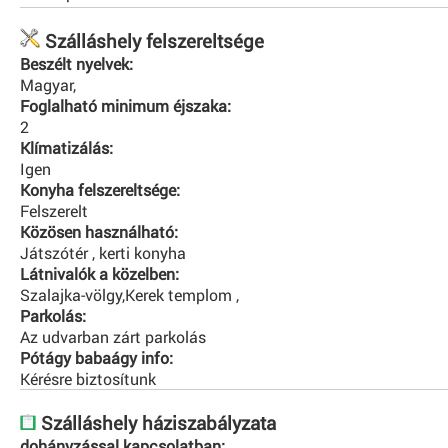
Szálláshely felszereltsége
Beszélt nyelvek:
Magyar,
Foglalható minimum éjszaka:
2
Klímatizálás:
Igen
Konyha felszereltsége:
Felszerelt
Közösen használható:
Játszótér , kerti konyha
Látnivalók a közelben:
Szalajka-völgy,Kerek templom ,
Parkolás:
Az udvarban zárt parkolás
Pótágy babaágy info:
Kérésre biztosítunk
Szálláshely háziszabályzata
dohányzással kapcsolatban: