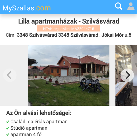
com
MySzallas.
Lilla apartmanházak - Szilvásvárad
NTAK reg. szám: MA22044715
Cím:
3348 Szilvásvárad 3348 Szilvásvárad , Jókai Mór u.6
Az Ön alvási lehetőségei:
Családi galériás apartman
Stúdió apartman
apartman 4 fő