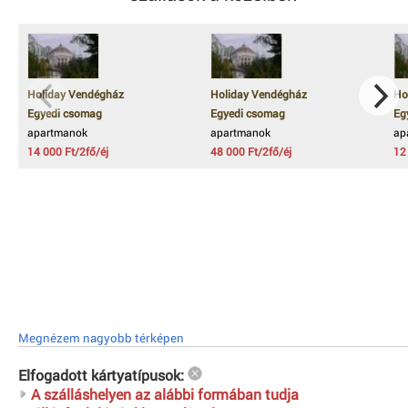
Holiday Vendégház
Holiday Vendégház
Ho
Egyedi csomag
Egyedi csomag
Eg
apartmanok
apartmanok
ap
14 000 Ft/2fő/éj
48 000 Ft/2fő/éj
12
Megnézem nagyobb térképen
Elfogadott kártyatípusok:
A szálláshelyen az alábbi formában tudja