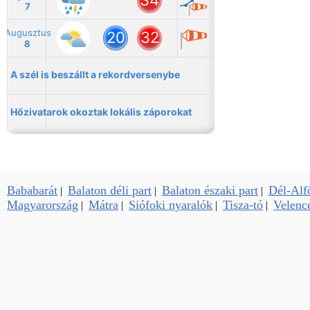
Bababarát
Balaton déli part
Balaton északi part
Dél-Alf
|
|
|
Magyarország
Mátra
Siófoki nyaralók
Tisza-tó
Velence
|
|
|
|