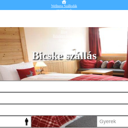
Wellness Szállodák
apartmanok
Vendégházak
Hotelek
Falusi turizmus
Nyaralók
Blog
Részletes kereső
Belépek
Bicske szállás