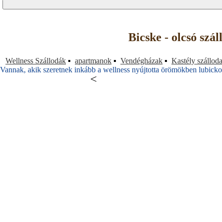
Bicske - olcsó szá
Wellness Szállodák
▪
apartmanok
▪
Vendégházak
▪
Kastély szállod
Vannak, akik szeretnek inkább a wellness nyújtotta örömökben lubickol
<