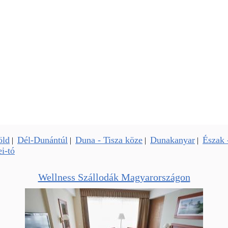
öld
Dél-Dunántúl
Duna - Tisza köze
Dunakanyar
Észak 
|
|
|
|
i-tó
Wellness Szállodák Magyarországon