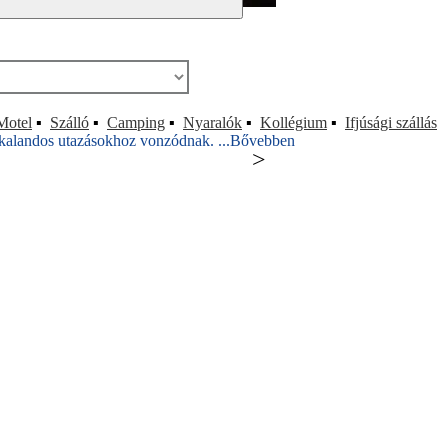
Motel
▪
Szálló
▪
Camping
▪
Nyaralók
▪
Kollégium
▪
Ifjúsági szállás
 kalandos utazásokhoz vonzódnak. ...
Bővebben
>