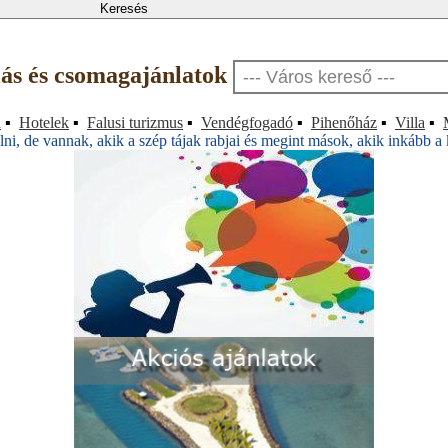
llás és csomagajánlatok
a
▪
Hotelek
▪
Falusi turizmus
▪
Vendégfogadó
▪
Pihenőház
▪
Villa
▪
ni, de vannak, akik a szép tájak rabjai és megint mások, akik inkább a