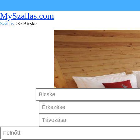
MySzallas.com
Szállás
>> Bicske