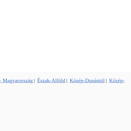
- Magyarország
Észak-Alföld
Közép-Dunántúl
Közép-
|
|
|