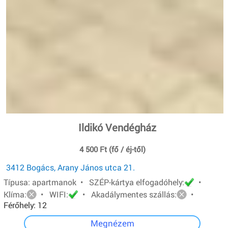
Ildikó Vendégház
4 500 Ft (fő / éj-től)
3412 Bogács, Arany János utca 21.
Típusa: apartmanok • SZÉP-kártya elfogadóhely:
•
Klíma:
• WIFI:
• Akadálymentes szállás:
•
Férőhely: 12
Megnézem