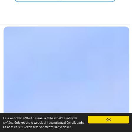
Ez a weboldal sütiket használ a felhasználói élmények
OK
javítása érdekében. A weboldal használatával Ön elfogadja
az adat és süti kezelésére vonatkozó irányelveket.