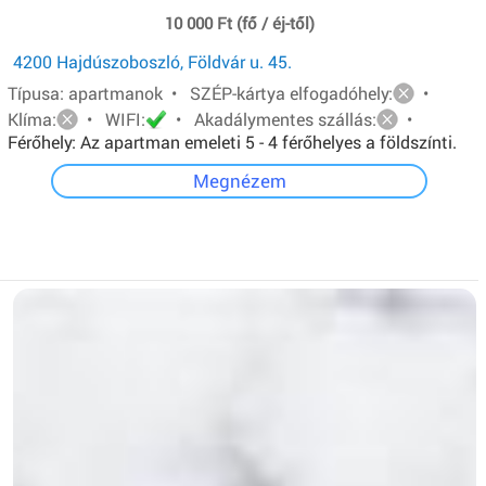
10 000 Ft (fő / éj-től)
4200 Hajdúszoboszló, Földvár u. 45.
Típusa: apartmanok • SZÉP-kártya elfogadóhely:
•
Klíma:
• WIFI:
• Akadálymentes szállás:
•
Férőhely: Az apartman emeleti 5 - 4 férőhelyes a földszínti.
Mindkét apartmanban van: egy - egy franciaágy és két ill.
Megnézem
három egyszemélyes ágy.