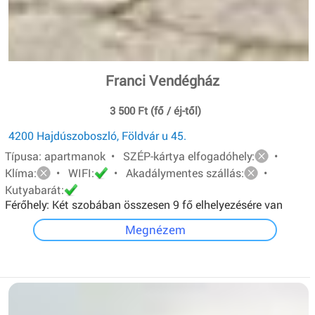
Franci Vendégház
3 500 Ft (fő / éj-től)
4200 Hajdúszoboszló, Földvár u 45.
Típusa: apartmanok • SZÉP-kártya elfogadóhely:
•
Klíma:
• WIFI:
• Akadálymentes szállás:
•
Kutyabarát:
Férőhely: Két szobában összesen 9 fő elhelyezésére van
lehetőség.A földszinti apartman 4 férőhelyes, egyszerű
Megnézem
felszereltségű. Emeleti apartman 5 férőhelyes, teljesen
felszerelt konyha, lcd tv, hűtő, mikró.