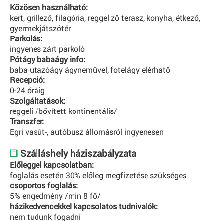
Közösen használható:
kert, grillező, filagória, reggeliző terasz, konyha, étkező,
gyermekjátszótér
Parkolás:
ingyenes zárt parkoló
Pótágy babaágy info:
baba utazóágy ágyneművel, fotelágy elérhatő
Recepció:
0-24 óráig
Szolgáltatások:
reggeli /bővített kontinentális/
Transzfer:
Egri vasút-, autóbusz állomásról ingyenesen
Szálláshely háziszabályzata
Előleggel kapcsolatban:
foglalás esetén 30% előleg megfizetése szükséges
csoportos foglalás:
5% engedmény /min 8 fő/
házikedvencekkel kapcsolatos tudnivalók:
nem tudunk fogadni