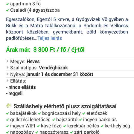
apartman 8 fő
Családi (4 ágyas)szoba
Egerszalókon, Egertől 5 km-re, a Gyógyvizek Völgyében a
Bükk és a Mátra találkozásánál a Sódomb és Vellness
központ közelében, gyermekbarát, zöld környezetben
padlófűtéses...
Teljes leírás
3 300 Ft / fő / éj-től
Árak már:
Megye:
Heves
Szállástípus:
Vendégházak
Nyitva:
január 1 és december 31 között
Ellátás:
- nincs ellátás
- reggeli
Szálláshely elérhető plusz szolgáltatásai
babajátékok
bográcsozási hely
etetőszék
grillezési lehetőség
hajszárító
ingyen parkolás
ingyen WIFI
kávé főző
kerékpár bérlés
kerthelyiség
napozóágy
napozóterasz
zárt parkoló