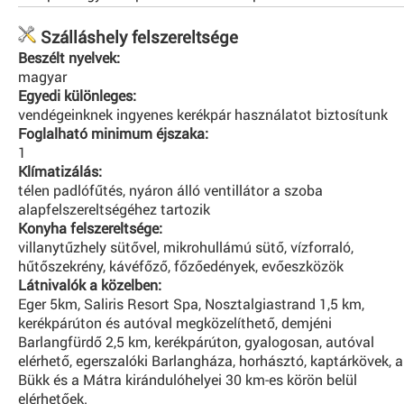
Szálláshely felszereltsége
Beszélt nyelvek:
magyar
Egyedi különleges:
vendégeinknek ingyenes kerékpár használatot biztosítunk
Foglalható minimum éjszaka:
1
Klímatizálás:
télen padlófűtés, nyáron álló ventillátor a szoba
alapfelszereltségéhez tartozik
Konyha felszereltsége:
villanytűzhely sütővel, mikrohullámú sütő, vízforraló,
hűtőszekrény, kávéfőző, főzőedények, evőeszközök
Látnivalók a közelben:
Eger 5km, Saliris Resort Spa, Nosztalgiastrand 1,5 km,
kerékpárúton és autóval megközelíthető, demjéni
Barlangfürdő 2,5 km, kerékpárúton, gyalogosan, autóval
elérhető, egerszalóki Barlangháza, horhásztó, kaptárkövek, a
Bükk és a Mátra kirándulóhelyei 30 km-es körön belül
elérhetőek.