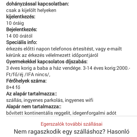
dohányzással kapcsolatban:
csak a kijelölt helyeken
kijelentkezés:
10 óráig
Bejelentkezés:
14 00 órától
Speciális info:
érkezés előtti napon telefonos értesítést, vagy e-mailt
kérünk az érkezés vélelmezett időpontjáról
Gyermekekkel kapcsolatos díjszabás:
3 éves korig a baba a ház vendége. 3-14 éves korig:2000.-
Ft/fő/éj /IFA nincs/,
Férőhelyek száma:
8+4 fő
Az alapár tartalmazza::
szállás, ingyenes parkolás, ingyenes wifi
Alapár nem tartalmazza::
bővített kontinentális reggelit, idegenforgalmi adót
Egerszalók további szállásai
Nem ragaszkodik egy szálláshoz? Hasonló