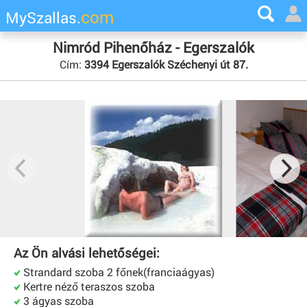
com
MySzallas.
Nimród Pihenőház - Egerszalók
Cím:
3394 Egerszalók Széchenyi út 87.
Az Ön alvási lehetőségei:
Strandard szoba 2 főnek(franciaágyas)
Kertre néző teraszos szoba
3 ágyas szoba