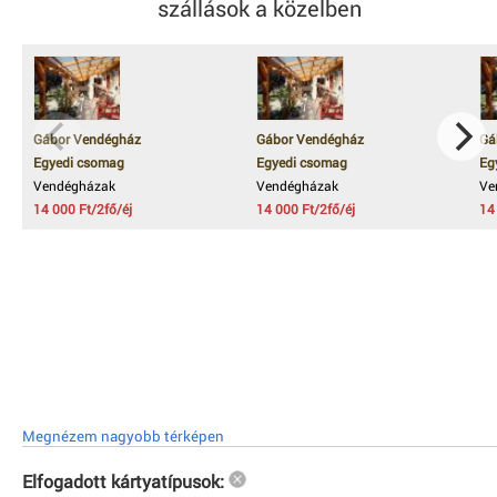
szállások a közelben
Gábor Vendégház
Gábor Vendégház
Gá
Egyedi csomag
Egyedi csomag
Eg
Vendégházak
Vendégházak
Ve
14 000 Ft/2fő/éj
14 000 Ft/2fő/éj
14
Megnézem nagyobb térképen
Elfogadott kártyatípusok: