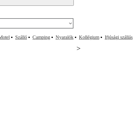
Motel
▪
Szálló
▪
Camping
▪
Nyaralók
▪
Kollégium
▪
Ifjúsági szállás
>