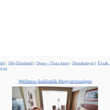
öld
Dél-Dunántúl
Duna - Tisza köze
Dunakanyar
Észak 
|
|
|
|
i-tó
Wellness Szállodák Magyarországon