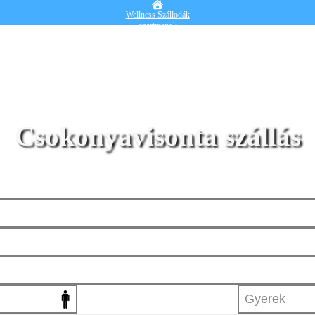
Wellness Szállodák
apartmanok
Vendégházak
Hotelek
Falusi turizmus
Nyaralók
Blog
Részletes kereső
Belépek
Csokonyavisonta szállás