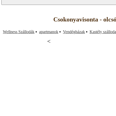
Csokonyavisonta - olcs
Wellness Szállodák
▪
apartmanok
▪
Vendégházak
▪
Kastély szállod
<