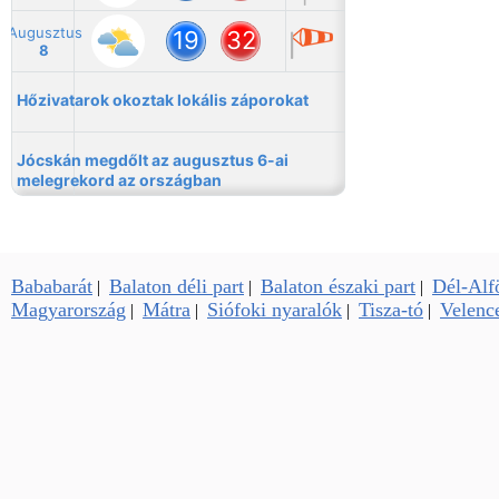
Bababarát
Balaton déli part
Balaton északi part
Dél-Alf
|
|
|
Magyarország
Mátra
Siófoki nyaralók
Tisza-tó
Velence
|
|
|
|