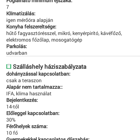
Foglalható minimum éjszaka:
7
Klímatizálás:
igen mérőóra alapján
Konyha felszereltsége:
hűtő fagyasztórésszel, mikró, kenyérpirító, kávéfőző,
elektromos főzőlap, mosogatógép
Parkolás:
udvarban
Szálláshely háziszabályzata
dohányzással kapcsolatban:
csak a teraszon
Alapár nem tartalmazza::
IFA, klíma használat
Bejelentkezés:
14-től
Előleggel kapcsolatban:
30%
Férőhelyek száma:
10 fő
Gyermekekkel kapcsolatos díjszabás: