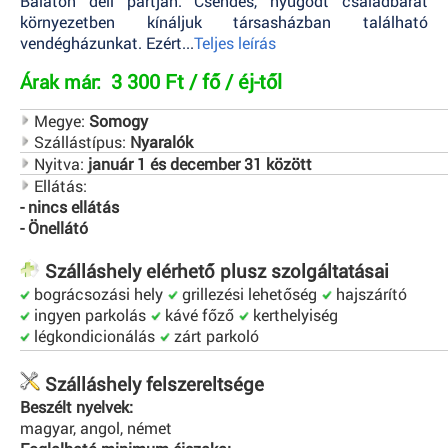
Balaton déli partján. Csendes, nyugodt családbarát
környezetben kínáljuk társasházban található
vendégházunkat. Ezért...
Teljes leírás
3 300 Ft / fő / éj-től
Árak már:
Megye:
Somogy
Szállástípus:
Nyaralók
Nyitva:
január 1 és december 31 között
Ellátás:
- nincs ellátás
- Önellátó
Szálláshely elérhető plusz szolgáltatásai
bográcsozási hely
grillezési lehetőség
hajszárító
ingyen parkolás
kávé főző
kerthelyiség
légkondicionálás
zárt parkoló
Szálláshely felszereltsége
Beszélt nyelvek:
magyar, angol, német