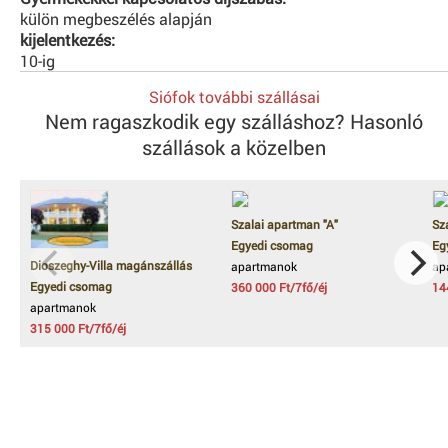
külön megbeszélés alapján
kijelentkezés:
10-ig
Siófok további szállásai
Nem ragaszkodik egy szálláshoz? Hasonló
szállások a közelben
Szalai apartman "A"
Sz
Egyedi csomag
Eg
Dioszeghy-Villa magánszállás
apartmanok
ap
Egyedi csomag
360 000 Ft/7fő/éj
14
apartmanok
315 000 Ft/7fő/éj