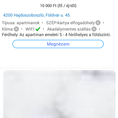
10 000 Ft (fő / éj-től)
4200 Hajdúszoboszló, Földvár u. 45.
Típusa: apartmanok • SZÉP-kártya elfogadóhely:
•
Klíma:
• WIFI:
• Akadálymentes szállás:
•
Férőhely: Az apartman emeleti 5 - 4 férőhelyes a földszínti.
Mindkét apartmanban van: egy - egy franciaágy és két ill.
Megnézem
három egyszemélyes ágy.