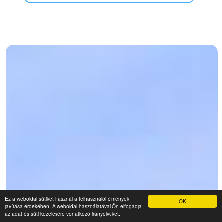
Ez a weboldal sütiket használ a felhasználói élmények
OK
javítása érdekében. A weboldal használatával Ön elfogadja
az adat és süti kezelésére vonatkozó irányelveket.