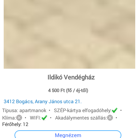
Ildikó Vendégház
4 500 Ft (fő / éj-től)
3412 Bogács, Arany János utca 21.
Típusa: apartmanok • SZÉP-kártya elfogadóhely:
•
Klíma:
• WIFI:
• Akadálymentes szállás:
•
Férőhely: 12
Megnézem