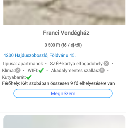
Franci Vendégház
3 500 Ft (fő / éj-től)
4200 Hajdúszoboszló, Földvár u 45.
Típusa: apartmanok • SZÉP-kártya elfogadóhely:
•
Klíma:
• WIFI:
• Akadálymentes szállás:
•
Kutyabarát:
Férőhely: Két szobában összesen 9 fő elhelyezésére van
lehetőség.A földszinti apartman 4 férőhelyes, egyszerű
Megnézem
felszereltségű. Emeleti apartman 5 férőhelyes, teljesen
felszerelt konyha, lcd tv, hűtő, mikró.