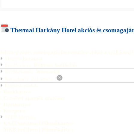
Thermal Harkány Hotel akciós és csomagajá
Jelenleg nincs csomagajánlat rendelve ehhez a szálláshoz!
Megye:
Baranya
Szállástípus:
Wellness Szállodák
Nyitva tartás:
Nincs adat
Kutyabarát szálláshely:
Fizetési módok:
- Bankkártya
- Erzsébet ajándék utalvány
- Hitelkártya
- Készpénz
SZÉP-kártyák:
- K&H Széchenyi Pihenőkártya
- MKB Széchenyi Pihenőkártya