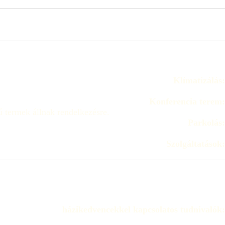
Klímatizálás:
Konferencia terem:
ű termek állnak rendelkezésre.
Parkolás:
Szolgáltatások:
házikedvencekkel kapcsolatos tudnivalók: