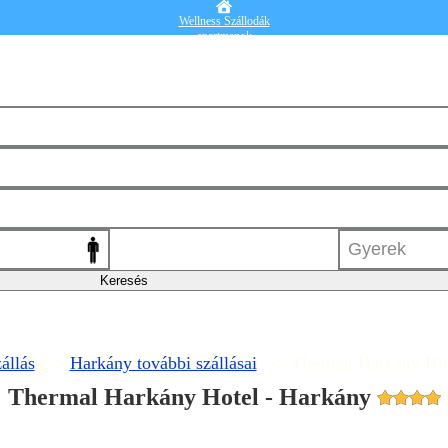
Wellness Szállodák
apartmanok
Vendégházak
Hotelek
Falusi turizmus
Nyaralók
Blog
Részletes kereső
Belépek
állás
>>
Harkány további szállásai
>> Thermal Harkány Hot
Thermal Harkány Hotel - Harkány