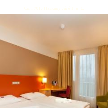
Pontos árak, foglalható szobák
Cím:
7815 Harkány Járó J. u. 1.