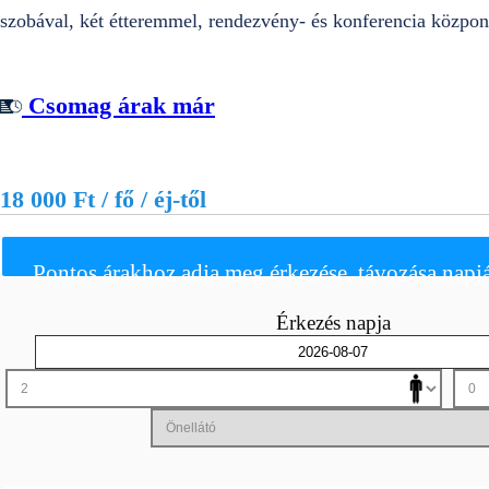
szobával, két étteremmel, rendezvény- és konferencia központ
Csomag árak már
18 000 Ft / fő / éj-től
Pontos árakhoz adja meg érkezése, távozása napjá
Érkezés napja