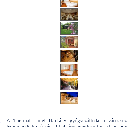
k
A Thermal Hotel Harkány gyógyszálloda a városközp
legnyugodtabb részén, 3 hektáros gondozott parkban, pih