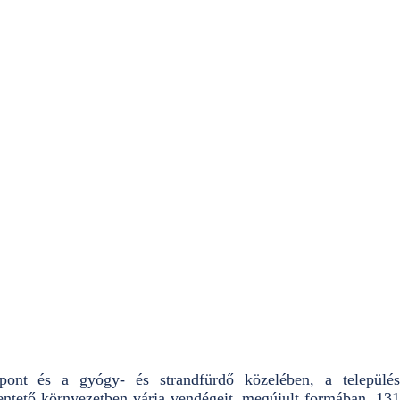
ont és a gyógy- és strandfürdő közelében, a település
entető környezetben várja vendégeit, megújult formában, 131