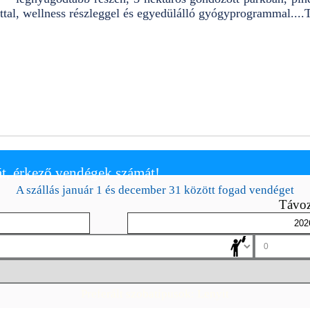
tal, wellness részleggel és egyedülálló gyógyprogrammal....
T
t, érkező vendégek számát!
A szállás január 1 és december 31 között fogad vendéget
Távoz
Preferált szobatípusok:
Lenyit