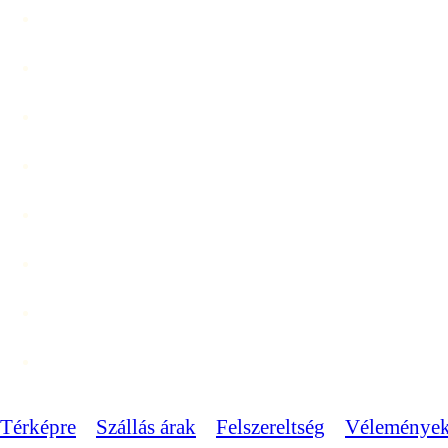
Térképre
Szállás árak
Felszereltség
Véleménye