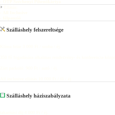
- OTP Széchenyi Pihenőkártya
Ellátás:
- All Inclusive
- félpanzió
Szálláshely felszereltsége
Klíma felár 3 000 Ft / szoba / éj.
350 fő fogadására alkalmas rendezvény- és konferencia közpo
Zárt parkoló: 900 Ft / autó / éj.
All inclusive ellátás 10 000 Ft / fő / éj.
Szálláshely háziszabályzata
takarítási díj:4 000 Ft / éj.