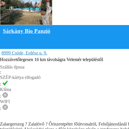
Sárkány Bio Panzió
8999 Csöde, Erdész u. 9.
Hozzávetőlegesen 16 km távolságra Velemér településtől
Szállás típusa
:
SZÉP-kártya elfogadó
:
Klíma
:
WIFI
:
Zalaegerszeg ? Zalalövő ? Őriszentpéter főútvonalról, Felsőjánosfánál b