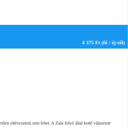
4 375 Ft (fő / éj-től)
ően eltéveszteni sem lehet. A Zala folyó által ketté választott