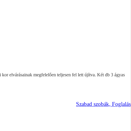
or elvárásainak megfelelően teljesen fel lett újítva. Két db 3 ágyas
Szabad szobák, Foglalás