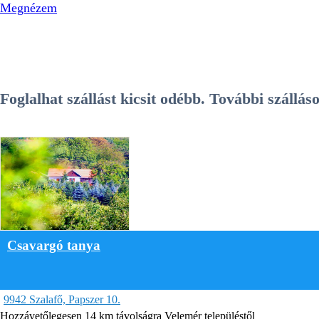
Megnézem
Foglalhat szállást kicsit odébb. További száll
Csavargó tanya
9942 Szalafő, Papszer 10.
Hozzávetőlegesen 14 km távolságra Velemér településtől