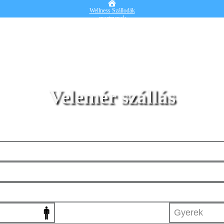
Wellness Szállodák
apartmanok
Vendégházak
Hotelek
Falusi turizmus
Nyaralók
Blog
Részletes kereső
Belépek
Velemér szállás