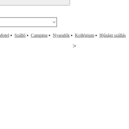
Motel
▪
Szálló
▪
Camping
▪
Nyaralók
▪
Kollégium
▪
Ifjúsági szállás
>