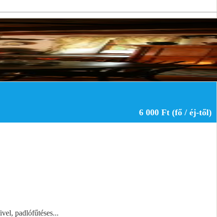
6 000 Ft (fő / éj-től)
vel, padlófűtéses...