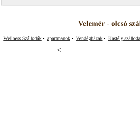
Velemér - olcsó sz
Wellness Szállodák
▪
apartmanok
▪
Vendégházak
▪
Kastély szállod
<