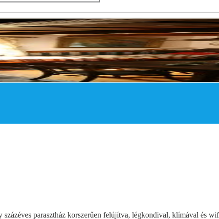
 százéves parasztház korszerűen felújítva, légkondival, klímával és wifi