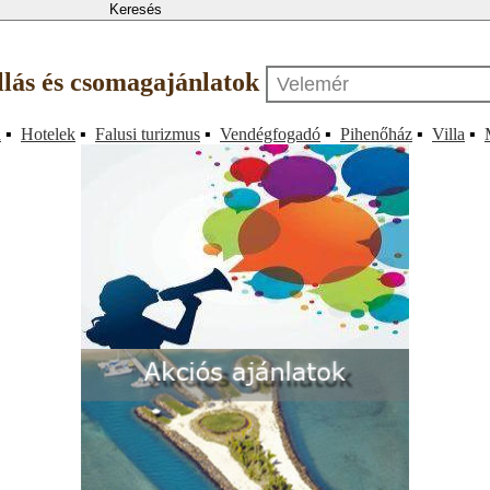
állás és csomagajánlatok
a
▪
Hotelek
▪
Falusi turizmus
▪
Vendégfogadó
▪
Pihenőház
▪
Villa
▪