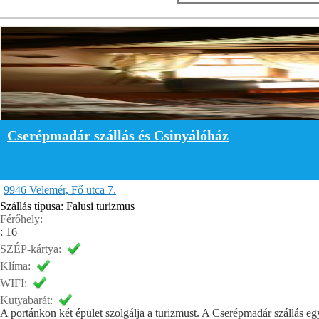
Cserépmadár szállás és Csinyálóház
9946 Velemér, Fő utca 7.
Szállás típusa: Falusi turizmus
Férőhely:
: 16
SZÉP-kártya:
Klíma:
WIFI:
Kutyabarát:
A portánkon két épület szolgálja a turizmust. A Cserépmadár szállás egy