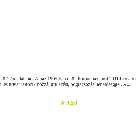
ülésén található. A ház 1905-ben épült boronaház, ami 2011-ben a mai k
 es udvar tartozik hozzá, grillezési, bográcsozási lehetőséggel. A...
9.50