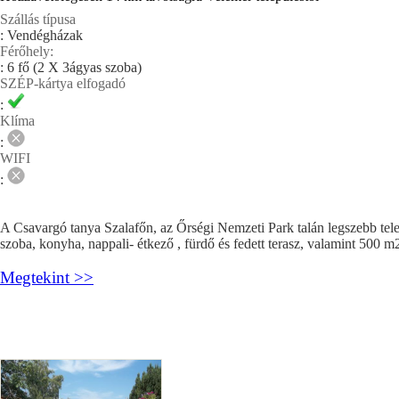
Szállás típusa
: Vendégházak
Férőhely:
: 6 fő (2 X 3ágyas szoba)
SZÉP-kártya elfogadó
:
Klíma
:
WIFI
:
A Csavargó tanya Szalafőn, az Őrségi Nemzeti Park talán legszebb telep
szoba, konyha, nappali- étkező , fürdő és fedett terasz, valamint 500 m2-
Megtekint >>