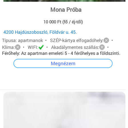
Mona Próba
10 000 Ft (fő / éj-től)
4200 Hajdúszoboszló, Földvár u. 45.
Típusa: apartmanok • SZÉP-kártya elfogadóhely:
•
Klíma:
• WIFI:
• Akadálymentes szállás:
•
Férőhely: Az apartman emeleti 5 - 4 férőhelyes a földszínti.
Mindkét apartmanban van: egy - egy franciaágy és két ill.
Megnézem
három egyszemélyes ágy.