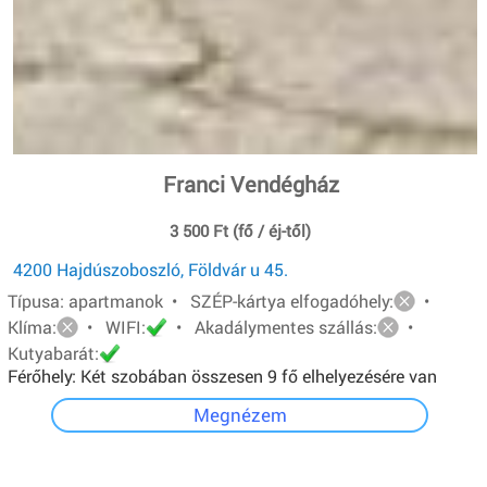
Franci Vendégház
3 500 Ft (fő / éj-től)
4200 Hajdúszoboszló, Földvár u 45.
Típusa: apartmanok • SZÉP-kártya elfogadóhely:
•
Klíma:
• WIFI:
• Akadálymentes szállás:
•
Kutyabarát:
Férőhely: Két szobában összesen 9 fő elhelyezésére van
lehetőség.A földszinti apartman 4 férőhelyes, egyszerű
Megnézem
felszereltségű. Emeleti apartman 5 férőhelyes, teljesen
felszerelt konyha, lcd tv, hűtő, mikró.