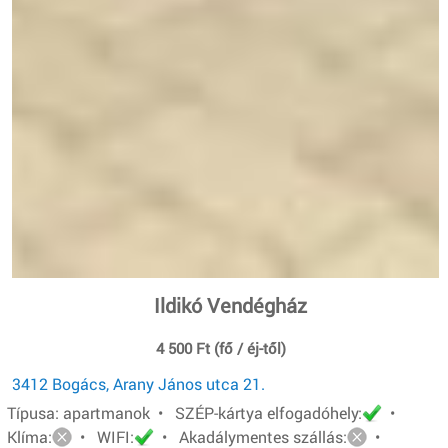
Ildikó Vendégház
4 500 Ft (fő / éj-től)
3412 Bogács, Arany János utca 21.
Típusa: apartmanok • SZÉP-kártya elfogadóhely:
•
Klíma:
• WIFI:
• Akadálymentes szállás:
•