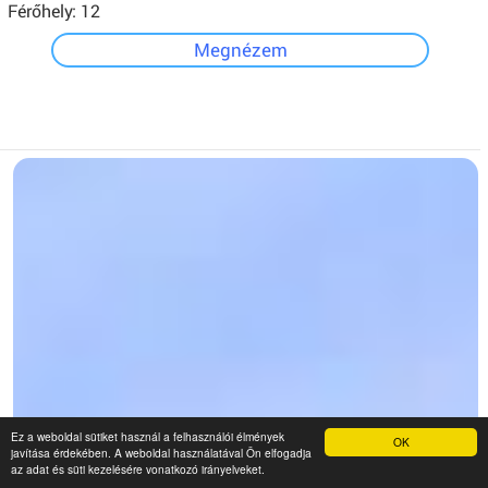
Férőhely: 12
Megnézem
Ez a weboldal sütiket használ a felhasználói élmények
OK
javítása érdekében. A weboldal használatával Ön elfogadja
az adat és süti kezelésére vonatkozó irányelveket.