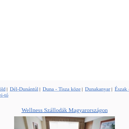
öld
Dél-Dunántúl
Duna - Tisza köze
Dunakanyar
Észak 
|
|
|
|
i-tó
Wellness Szállodák Magyarországon