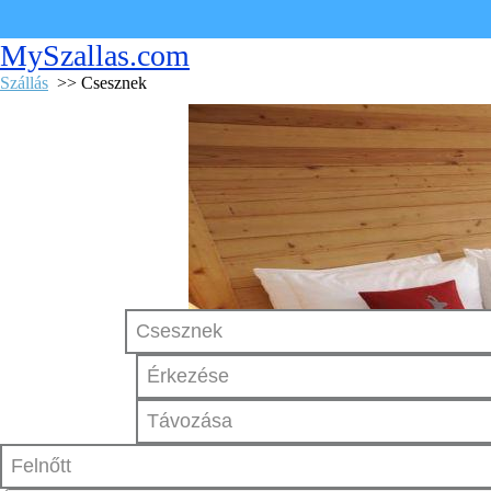
MySzallas.com
Szállás
>> Csesznek