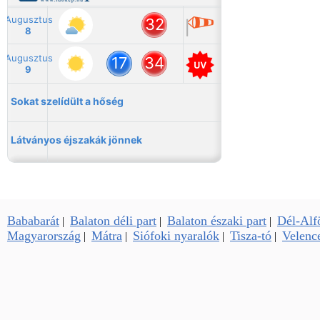
Bababarát
Balaton déli part
Balaton északi part
Dél-Alf
|
|
|
Magyarország
Mátra
Siófoki nyaralók
Tisza-tó
Velence
|
|
|
|