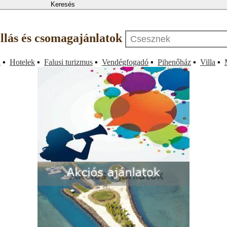
állás és csomagajánlatok
a
▪
Hotelek
▪
Falusi turizmus
▪
Vendégfogadó
▪
Pihenőház
▪
Villa
▪