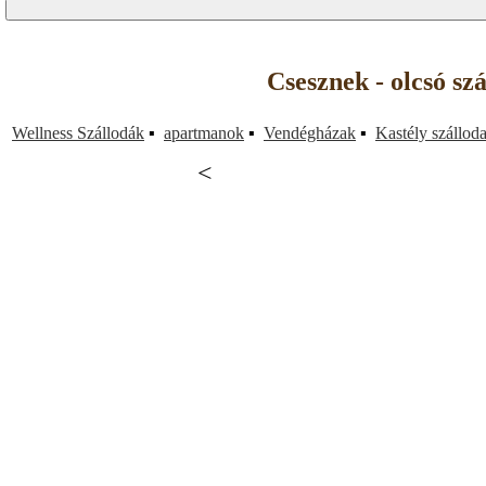
Csesznek - olcsó sz
Wellness Szállodák
▪
apartmanok
▪
Vendégházak
▪
Kastély szállod
<