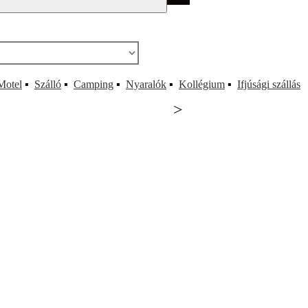
Motel
▪
Szálló
▪
Camping
▪
Nyaralók
▪
Kollégium
▪
Ifjúsági szállás
>