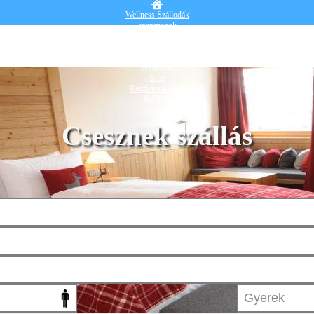
Wellness Szállodák
apartmanok
Vendégházak
Hotelek
Falusi turizmus
Nyaralók
Blog
Részletes kereső
Belépek
Csesznek szállás