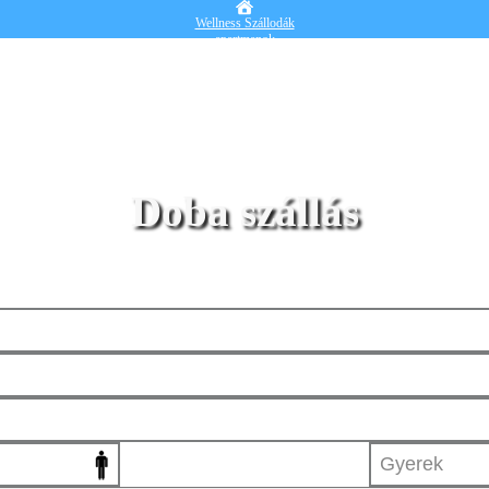
Wellness Szállodák
apartmanok
Vendégházak
Hotelek
Falusi turizmus
Nyaralók
Blog
Részletes kereső
Belépek
Doba szállás