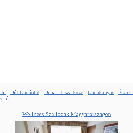
öld
Dél-Dunántúl
Duna - Tisza köze
Dunakanyar
Észak 
|
|
|
|
i-tó
Wellness Szállodák Magyarországon