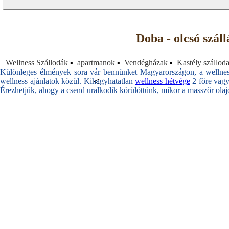
Doba - olcsó szál
Wellness Szállodák
▪
apartmanok
▪
Vendégházak
▪
Kastély szállod
Különleges élmények sora vár bennünket Magyarországon, a wellness
<
wellness ajánlatok közül. Kihagyhatatlan
wellness hétvége
2 főre vagy
Érezhetjük, ahogy a csend uralkodik körülöttünk, mikor a masszőr olajos