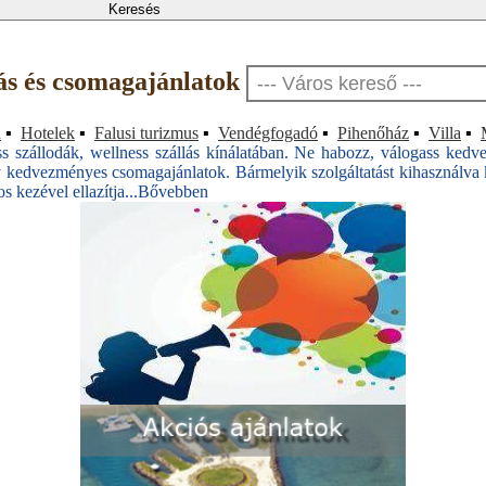
lás és csomagajánlatok
a
▪
Hotelek
▪
Falusi turizmus
▪
Vendégfogadó
▪
Pihenőház
▪
Villa
▪
 szállodák, wellness szállás kínálatában. Ne habozz, válogass kedv
 kedvezményes csomagajánlatok. Bármelyik szolgáltatást kihasználva k
 kezével ellazítja...
Bővebben