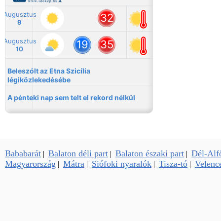
Bababarát
Balaton déli part
Balaton északi part
Dél-Alf
|
|
|
Magyarország
Mátra
Siófoki nyaralók
Tisza-tó
Velence
|
|
|
|