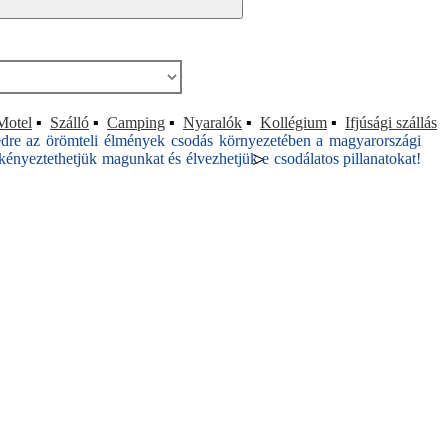
Motel
▪
Szálló
▪
Camping
▪
Nyaralók
▪
Kollégium
▪
Ifjúsági szállás
edre az örömteli élmények csodás környezetében a magyarországi
>
ényeztethetjük magunkat és élvezhetjük e csodálatos pillanatokat!