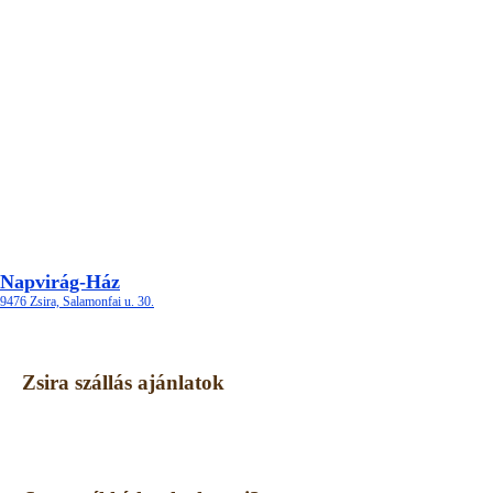
Napvirág-Ház
9476 Zsira, Salamonfai u. 30.
Zsira szállás ajánlatok