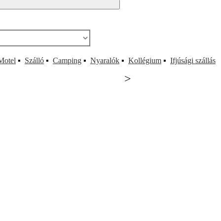
Motel
▪
Szálló
▪
Camping
▪
Nyaralók
▪
Kollégium
▪
Ifjúsági szállás
>