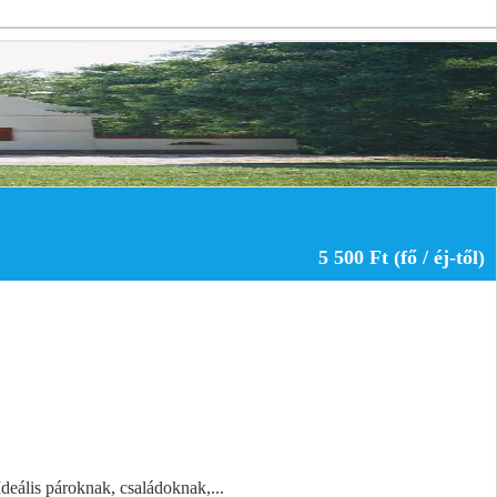
5 500 Ft (fő / éj-től)
deális pároknak, családoknak,...