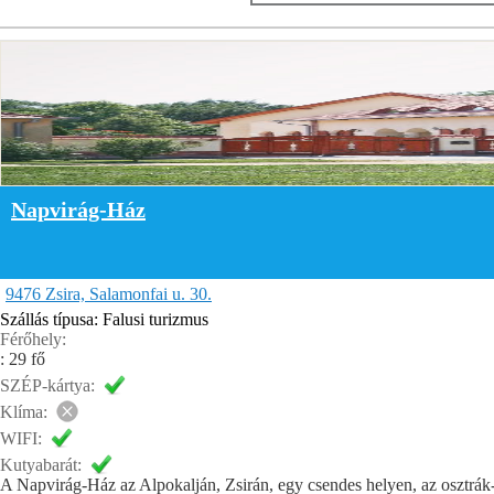
Napvirág-Ház
9476 Zsira, Salamonfai u. 30.
Szállás típusa: Falusi turizmus
Férőhely:
: 29 fő
SZÉP-kártya:
Klíma:
WIFI:
Kutyabarát:
A Napvirág-Ház az Alpokalján, Zsirán, egy csendes helyen, az osztrák-