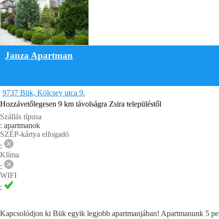
Janza Apartman
9737 Bük, Kölcsey utca 9.
Hozzávetőlegesen 9 km távolságra Zsira településtől
Szállás típusa
: apartmanok
SZÉP-kártya elfogadó
:
Klíma
:
WIFI
:
Kapcsolódjon ki Bük egyik legjobb apartmanjában! Apartmanunk 5 perc 