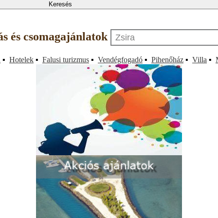
llás és csomagajánlatok
a
▪
Hotelek
▪
Falusi turizmus
▪
Vendégfogadó
▪
Pihenőház
▪
Villa
▪