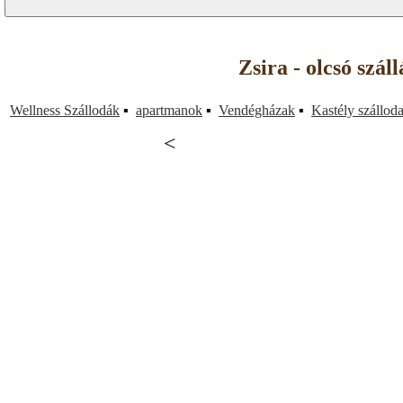
Zsira - olcsó szá
Wellness Szállodák
▪
apartmanok
▪
Vendégházak
▪
Kastély szállod
<