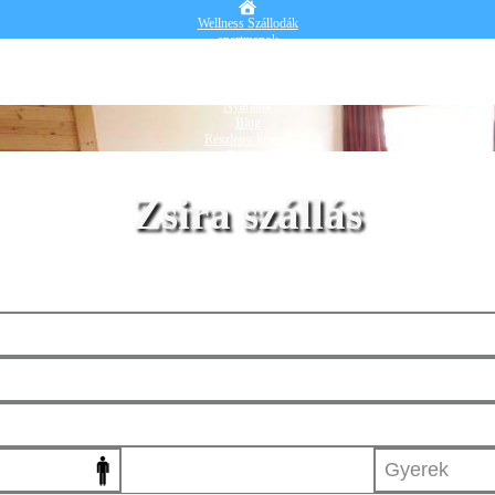
Wellness Szállodák
apartmanok
Vendégházak
Hotelek
Falusi turizmus
Nyaralók
Blog
Részletes kereső
Belépek
Zsira szállás