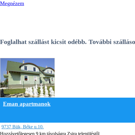
Megnézem
Foglalhat szállást kicsit odébb. További szállá
Eman apartmanok
9737 Bük, Béke u.10.
Hozzávetőlegesen 9 km távolságra Zsira településtől