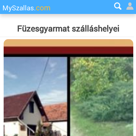
com
MySzallas.
Füzesgyarmat szálláshelyei