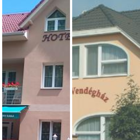
Puskás Panzió
Média Apartmanház
4 000 Ft (fő / éj-től)
3 000 Ft (fő / éj-től)
4200 Hajdúszoboszló, Hősök
4200 Hajdúszoboszló, Pávai
tere 19.
Vajna u 9
Típusa: apartmanok •
Típusa: • SZÉP-kártya:
SZÉP-kártya:
• Klíma:
• Klíma:
• WIFI:
•
• WIFI:
•
Kutyabarát:
Férőhely: 25
Megnézem
Megnézem