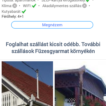
Klíma:
• WIFI:
• Akadálymentes szállás:
•
Kutyabarát:
Férőhely: 4+1
Megnézem
Foglalhat szállást kicsit odébb. További
szállások Füzesgyarmat környékén