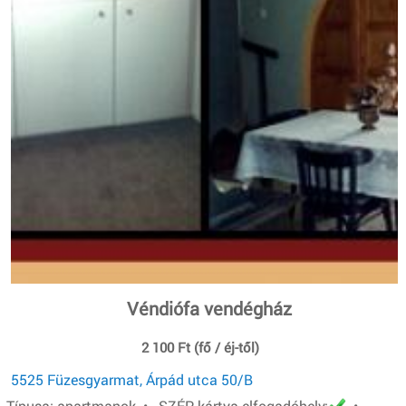
Véndiófa vendégház
2 100 Ft (fő / éj-től)
5525 Füzesgyarmat, Árpád utca 50/B
Típusa: apartmanok • SZÉP-kártya elfogadóhely:
•