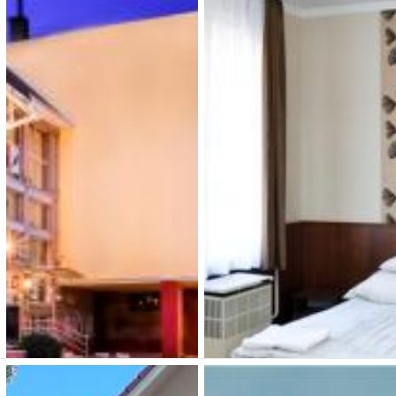
Margó Vendégházak
Tar Lak
2 500 Ft (fő / éj-től)
5 000 Ft (fő / éj-től)
4200 Hajdúszoboszló, Koch
4200 Hajdúszoboszló, Ádám
Róbert u 21/c.
utca 64
Típusa: Vendégházak •
Típusa: Vendégházak •
SZÉP-kártya:
• Klíma:
SZÉP-kártya:
• Klíma:
• WIFI:
•
• WIFI:
•
Férőhely: 8
Megnézem
Megnézem