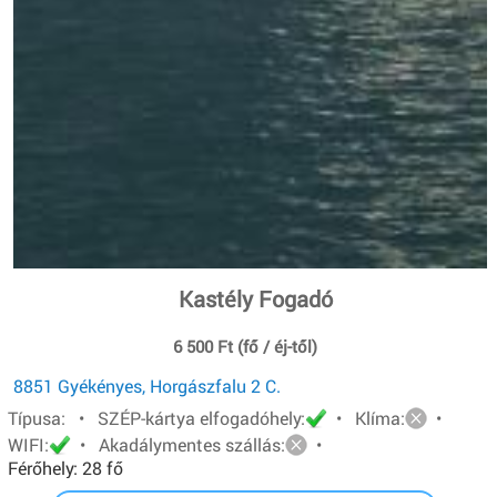
Kastély Fogadó
6 500 Ft (fő / éj-től)
8851 Gyékényes, Horgászfalu 2 C.
Típusa: • SZÉP-kártya elfogadóhely:
• Klíma:
•
WIFI:
• Akadálymentes szállás:
•
Férőhely: 28 fő