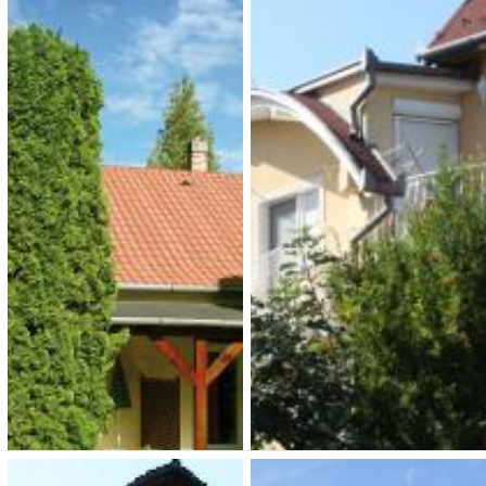
Vital Familia Apartman
Andrea Apartmanok
Zalakaros
2 500 Ft (fő / éj-től)
2 100 Ft (fő / éj-től)
8749 Zalakaros, Szőlő u. 13.
8749 Zalakaros, Üdülő sor 6
Típusa: apartmanok •
SZÉP-kártya:
• Klíma:
Típusa: apartmanok •
• WIFI:
•
SZÉP-kártya:
• Klíma:
• WIFI:
•
Megnézem
Megnézem