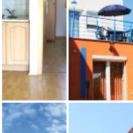
Hethland Zamárdi VSZ
4Fenyő Magánszállás
Üdülő
Nagyatád
8 000 Ft (fő / éj-től)
7 500 Ft (fő / éj-től)
8621 Zamárdi, Kiss Ernő utca
7500 Nagyatád, Zrínyi utca
3.
80.
Típusa: Szálló • SZÉP-
Típusa: apartmanok •
kártya:
• Klíma:
•
SZÉP-kártya:
• Klíma:
WIFI:
•
• WIFI:
•
Férőhely: 110
Férőhely: 14
Megnézem
Megnézem