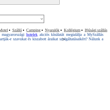
Motel
▪
Szálló
▪
Camping
▪
Nyaralók
▪
Kollégium
▪
Ifjúsági szállás
ó magyarországi
hotelek
akciós kínálatát megtalálja a MySzállás
>
rtják-e szavukat és kiszabott áraikat szolgáltatásaikért? Nálunk a