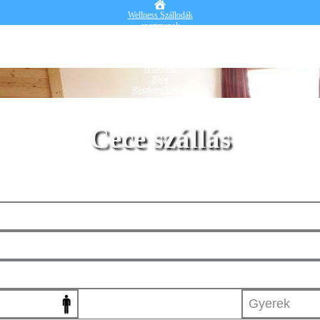
Wellness Szállodák
apartmanok
Vendégházak
Hotelek
Falusi turizmus
Nyaralók
Blog
Részletes kereső
Belépek
Cece szállás