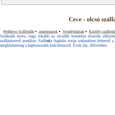
Cece - olcsó szál
Wellness Szállodák
▪
apartmanok
▪
Vendégházak
▪
Kastély szállod
Szállodát keres, vagy inkább az olcsóbb hoteleket részesíti előnyb
<
szálláskereső portálon. Szálloda foglalás során sokunkban felmerül a 
megbízhatóság a legfontosabb kulcstényező. Évek óta...
Bővebben