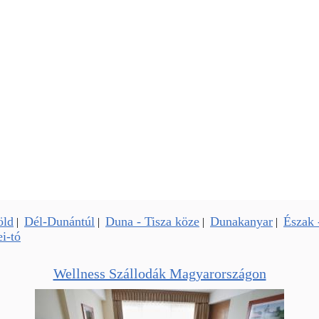
öld
Dél-Dunántúl
Duna - Tisza köze
Dunakanyar
Észak 
|
|
|
|
i-tó
Wellness Szállodák Magyarországon