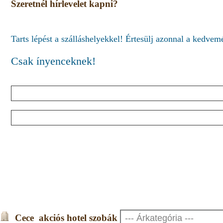
Szeretnél hírlevelet kapni?
Tarts lépést a szálláshelyekkel! Értesülj azonnal a kedve
Csak ínyenceknek!
Cece akciós hotel szobák