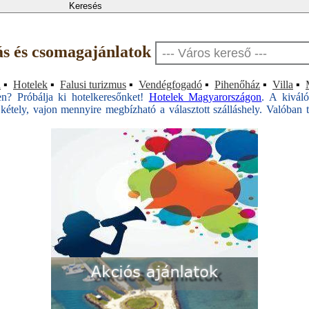
lás és csomagajánlatok
a
▪
Hotelek
▪
Falusi turizmus
▪
Vendégfogadó
▪
Pihenőház
▪
Villa
▪
en? Próbálja ki hotelkeresőnket!
Hotelek Magyarországon
. A kivál
kétely, vajon mennyire megbízható a választott szálláshely. Valóban ta