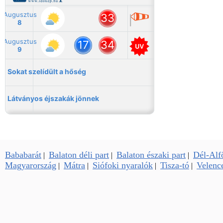
Bababarát
Balaton déli part
Balaton északi part
Dél-Alf
|
|
|
Magyarország
Mátra
Siófoki nyaralók
Tisza-tó
Velence
|
|
|
|