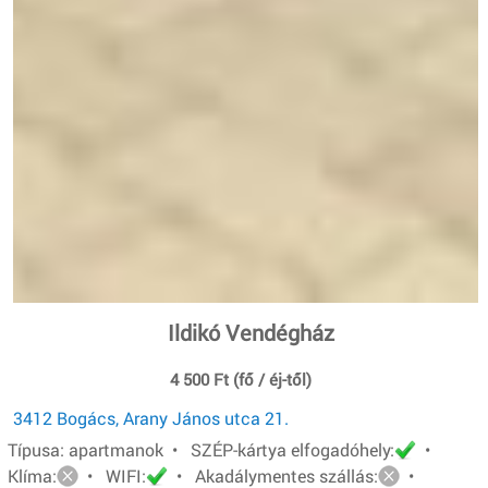
Ildikó Vendégház
4 500 Ft (fő / éj-től)
3412 Bogács, Arany János utca 21.
Típusa: apartmanok • SZÉP-kártya elfogadóhely:
•
Klíma:
• WIFI:
• Akadálymentes szállás:
•