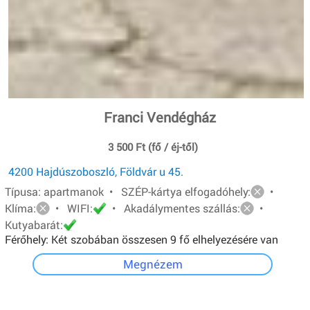
Franci Vendégház
3 500 Ft (fő / éj-től)
4200 Hajdúszoboszló, Földvár u 45.
Típusa: apartmanok • SZÉP-kártya elfogadóhely:
•
Klíma:
• WIFI:
• Akadálymentes szállás:
•
Kutyabarát:
Férőhely: Két szobában összesen 9 fő elhelyezésére van
lehetőség.A földszinti apartman 4 férőhelyes, egyszerű
Megnézem
felszereltségű. Emeleti apartman 5 férőhelyes, teljesen
felszerelt konyha, lcd tv, hűtő, mikró.