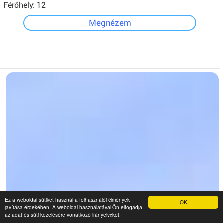
Férőhely: 12
Megnézem
Ez a weboldal sütiket használ a felhasználói élmények
OK
javítása érdekében. A weboldal használatával Ön elfogadja
az adat és süti kezelésére vonatkozó irányelveket.