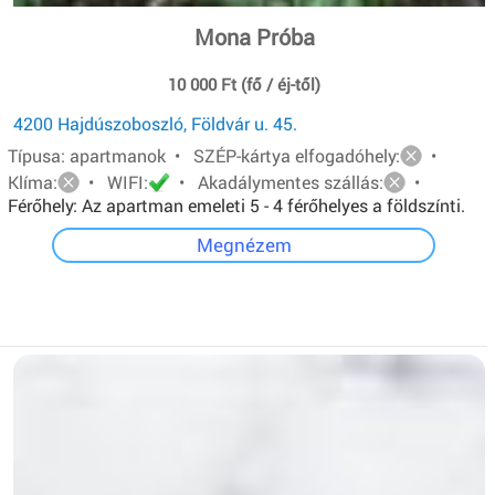
Mona Próba
10 000 Ft (fő / éj-től)
4200 Hajdúszoboszló, Földvár u. 45.
Típusa: apartmanok • SZÉP-kártya elfogadóhely:
•
Klíma:
• WIFI:
• Akadálymentes szállás:
•
Férőhely: Az apartman emeleti 5 - 4 férőhelyes a földszínti.
Mindkét apartmanban van: egy - egy franciaágy és két ill.
Megnézem
három egyszemélyes ágy.