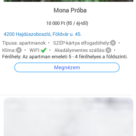
Mona Próba
10 000 Ft (fő / éj-től)
4200 Hajdúszoboszló, Földvár u. 45.
Típusa: apartmanok • SZÉP-kártya elfogadóhely:
•
Klíma:
• WIFI:
• Akadálymentes szállás:
•
Férőhely: Az apartman emeleti 5 - 4 férőhelyes a földszínti.
Mindkét apartmanban van: egy - egy franciaágy és két ill.
Megnézem
három egyszemélyes ágy.