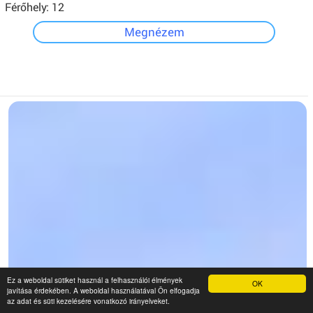
Férőhely: 12
Megnézem
Ez a weboldal sütiket használ a felhasználói élmények
OK
javítása érdekében. A weboldal használatával Ön elfogadja
az adat és süti kezelésére vonatkozó irányelveket.