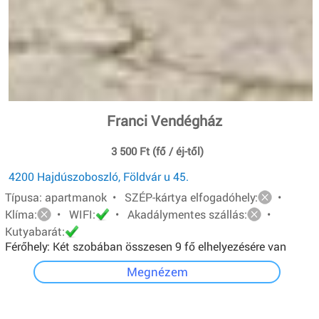
Franci Vendégház
3 500 Ft (fő / éj-től)
4200 Hajdúszoboszló, Földvár u 45.
Típusa: apartmanok • SZÉP-kártya elfogadóhely:
•
Klíma:
• WIFI:
• Akadálymentes szállás:
•
Kutyabarát:
Férőhely: Két szobában összesen 9 fő elhelyezésére van
lehetőség.A földszinti apartman 4 férőhelyes, egyszerű
Megnézem
felszereltségű. Emeleti apartman 5 férőhelyes, teljesen
felszerelt konyha, lcd tv, hűtő, mikró.