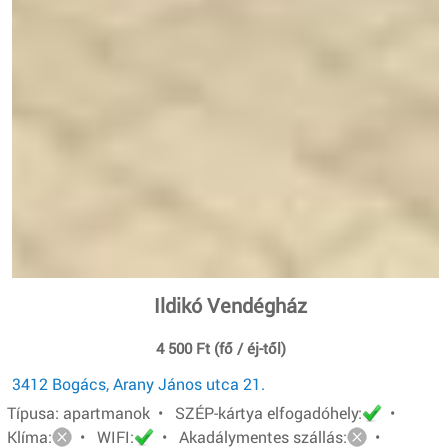
Ildikó Vendégház
4 500 Ft (fő / éj-től)
3412 Bogács, Arany János utca 21.
Típusa: apartmanok • SZÉP-kártya elfogadóhely:
•
Klíma:
• WIFI:
• Akadálymentes szállás:
•