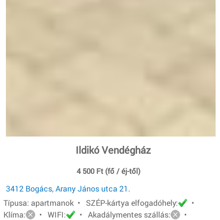
Ildikó Vendégház
4 500 Ft (fő / éj-től)
3412 Bogács, Arany János utca 21.
Típusa: apartmanok • SZÉP-kártya elfogadóhely:
•
Klíma:
• WIFI:
• Akadálymentes szállás:
•