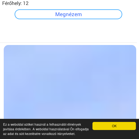
Férőhely: 12
Megnézem
Ez a weboldal sütiket használ a felhasználói élmények
OK
javítása érdekében. A weboldal használatával Ön elfogadja
az adat és süti kezelésére vonatkozó irányelveket.