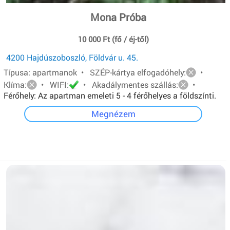
Mona Próba
10 000 Ft (fő / éj-től)
4200 Hajdúszoboszló, Földvár u. 45.
Típusa: apartmanok • SZÉP-kártya elfogadóhely:
•
Klíma:
• WIFI:
• Akadálymentes szállás:
•
Férőhely: Az apartman emeleti 5 - 4 férőhelyes a földszínti.
Mindkét apartmanban van: egy - egy franciaágy és két ill.
Megnézem
három egyszemélyes ágy.