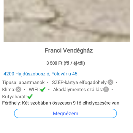
Franci Vendégház
3 500 Ft (fő / éj-től)
4200 Hajdúszoboszló, Földvár u 45.
Típusa: apartmanok • SZÉP-kártya elfogadóhely:
•
Klíma:
• WIFI:
• Akadálymentes szállás:
•
Kutyabarát:
Férőhely: Két szobában összesen 9 fő elhelyezésére van
lehetőség.A földszinti apartman 4 férőhelyes, egyszerű
Megnézem
felszereltségű. Emeleti apartman 5 férőhelyes, teljesen
felszerelt konyha, lcd tv, hűtő, mikró.