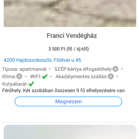
Franci Vendégház
3 500 Ft (fő / éj-től)
4200 Hajdúszoboszló, Földvár u 45.
Típusa: apartmanok • SZÉP-kártya elfogadóhely:
•
Klíma:
• WIFI:
• Akadálymentes szállás:
•
Kutyabarát:
Férőhely: Két szobában összesen 9 fő elhelyezésére van
lehetőség.A földszinti apartman 4 férőhelyes, egyszerű
Megnézem
felszereltségű. Emeleti apartman 5 férőhelyes, teljesen
felszerelt konyha, lcd tv, hűtő, mikró.