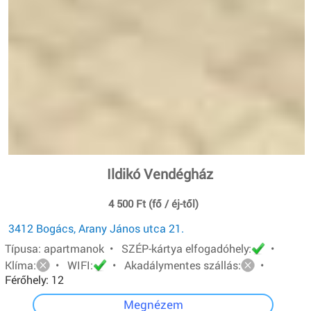
Ildikó Vendégház
4 500 Ft (fő / éj-től)
3412 Bogács, Arany János utca 21.
Típusa: apartmanok • SZÉP-kártya elfogadóhely:
•
Klíma:
• WIFI:
• Akadálymentes szállás:
•
Férőhely: 12
Megnézem