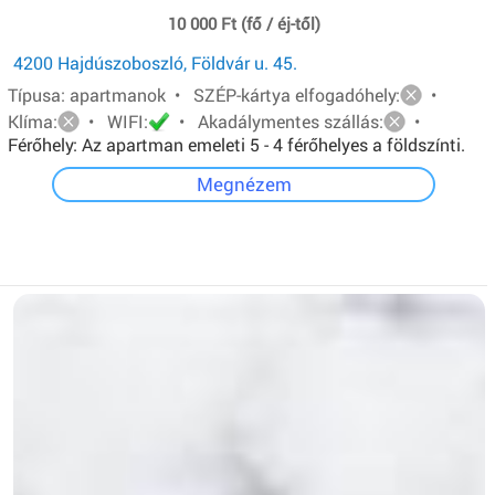
10 000 Ft (fő / éj-től)
4200 Hajdúszoboszló, Földvár u. 45.
Típusa: apartmanok • SZÉP-kártya elfogadóhely:
•
Klíma:
• WIFI:
• Akadálymentes szállás:
•
Férőhely: Az apartman emeleti 5 - 4 férőhelyes a földszínti.
Mindkét apartmanban van: egy - egy franciaágy és két ill.
Megnézem
három egyszemélyes ágy.