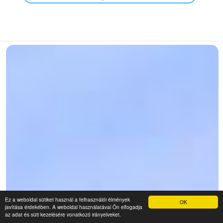
Ez a weboldal sütiket használ a felhasználói élmények
OK
javítása érdekében. A weboldal használatával Ön elfogadja
az adat és süti kezelésére vonatkozó irányelveket.