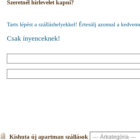
Szeretnél hírlevelet kapni?
Tarts lépést a szálláshelyekkel! Értesülj azonnal a kedve
Csak ínyenceknek!
Kishuta új apartman szállások