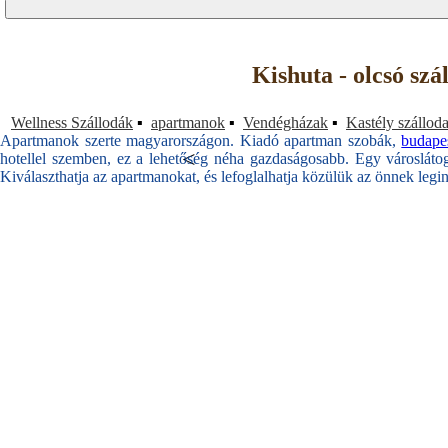
Kishuta - olcsó sz
Wellness Szállodák
▪
apartmanok
▪
Vendégházak
▪
Kastély szállod
Apartmanok szerte magyarországon. Kiadó apartman szobák,
budape
<
hotellel szemben, ez a lehetőség néha gazdaságosabb. Egy városlátogat
Kiválaszthatja az apartmanokat, és lefoglalhatja közülük az önnek legi