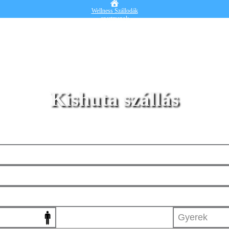
Wellness Szállodák
apartmanok
Vendégházak
Hotelek
Falusi turizmus
Nyaralók
Blog
Részletes kereső
Belépek
Kishuta szállás