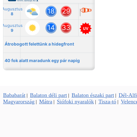
Bababarát
Balaton déli part
Balaton északi part
Dél-Alf
|
|
|
Magyarország
Mátra
Siófoki nyaralók
Tisza-tó
Velence
|
|
|
|