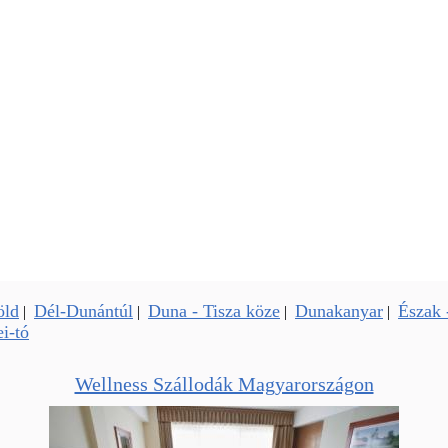
öld
Dél-Dunántúl
Duna - Tisza köze
Dunakanyar
Észak 
|
|
|
|
i-tó
Wellness Szállodák Magyarországon