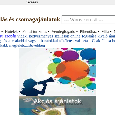
állás és csomagajánlatok
a
▪
Hotelek
▪
Falusi turizmus
▪
Vendégfogadó
▪
Pihenőház
▪
Villa
▪
sti szobák
vidéki kedvezményes szállások online foglalása kiváló ár
ás a családdal vagy a barátokkal tökéletes választás. Csak állítsa be
nkább megfelelő...
Bővebben