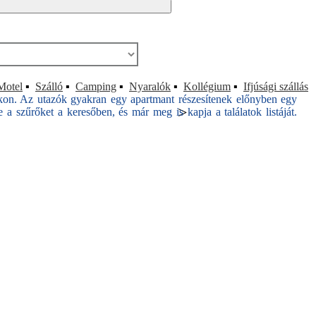
Motel
▪
Szálló
▪
Camping
▪
Nyaralók
▪
Kollégium
▪
Ifjúsági szállás
akon. Az utazók gyakran egy apartmant részesítenek előnyben egy
>
 a szűrőket a keresőben, és már meg is kapja a találatok listáját.