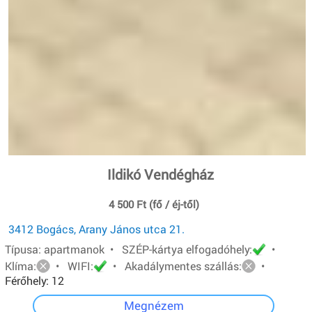
Ildikó Vendégház
4 500 Ft (fő / éj-től)
3412 Bogács, Arany János utca 21.
Típusa: apartmanok • SZÉP-kártya elfogadóhely:
•
Klíma:
• WIFI:
• Akadálymentes szállás:
•
Férőhely: 12
Megnézem