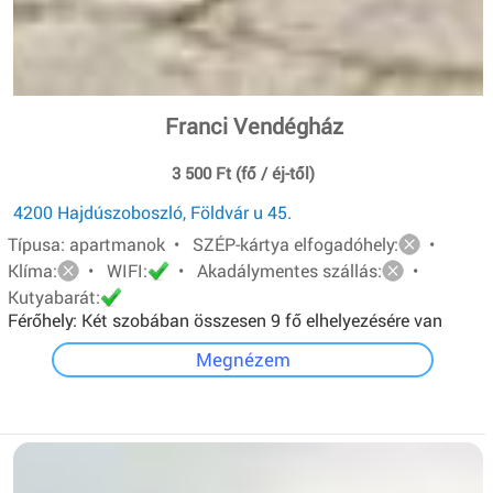
Franci Vendégház
3 500 Ft (fő / éj-től)
4200 Hajdúszoboszló, Földvár u 45.
Típusa: apartmanok • SZÉP-kártya elfogadóhely:
•
Klíma:
• WIFI:
• Akadálymentes szállás:
•
Kutyabarát:
Férőhely: Két szobában összesen 9 fő elhelyezésére van
lehetőség.A földszinti apartman 4 férőhelyes, egyszerű
Megnézem
felszereltségű. Emeleti apartman 5 férőhelyes, teljesen
felszerelt konyha, lcd tv, hűtő, mikró.