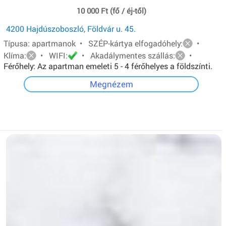
10 000 Ft (fő / éj-től)
4200 Hajdúszoboszló, Földvár u. 45.
Típusa: apartmanok • SZÉP-kártya elfogadóhely:
•
Klíma:
• WIFI:
• Akadálymentes szállás:
•
Férőhely: Az apartman emeleti 5 - 4 férőhelyes a földszínti.
Mindkét apartmanban van: egy - egy franciaágy és két ill.
Megnézem
három egyszemélyes ágy.