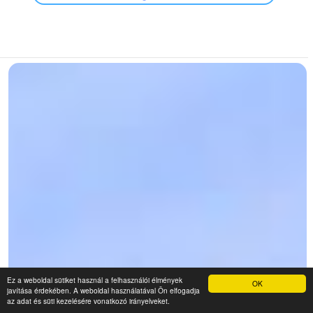
Ez a weboldal sütiket használ a felhasználói élmények
OK
javítása érdekében. A weboldal használatával Ön elfogadja
az adat és süti kezelésére vonatkozó irányelveket.