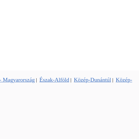
- Magyarország
Észak-Alföld
Közép-Dunántúl
Közép-
|
|
|