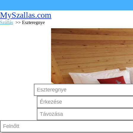
MySzallas.com
Szállás
>> Eszteregnye