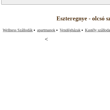
Eszteregnye - olcsó 
Wellness Szállodák
▪
apartmanok
▪
Vendégházak
▪
Kastély szállod
<