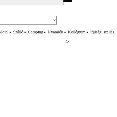
Motel
▪
Szálló
▪
Camping
▪
Nyaralók
▪
Kollégium
▪
Ifjúsági szállás
>