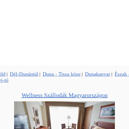
öld
Dél-Dunántúl
Duna - Tisza köze
Dunakanyar
Észak 
|
|
|
|
i-tó
Wellness Szállodák Magyarországon