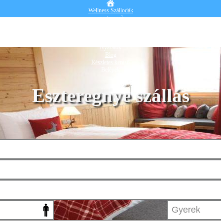
Wellness Szállodák
apartmanok
Vendégházak
Hotelek
Falusi turizmus
Nyaralók
Blog
Részletes kereső
Belépek
Eszteregnye szállás