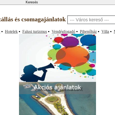
szállás és csomagajánlatok
a
▪
Hotelek
▪
Falusi turizmus
▪
Vendégfogadó
▪
Pihenőház
▪
Villa
▪