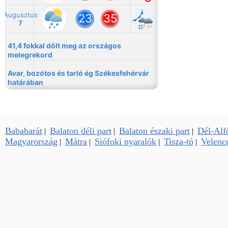
Bababarát
Balaton déli part
Balaton északi part
Dél-Alf
|
|
|
Magyarország
Mátra
Siófoki nyaralók
Tisza-tó
Velence
|
|
|
|