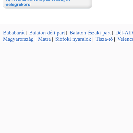
Bababarát
Balaton déli part
Balaton északi part
Dél-Alf
|
|
|
Magyarország
Mátra
Siófoki nyaralók
Tisza-tó
Velence
|
|
|
|