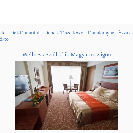
öld
Dél-Dunántúl
Duna - Tisza köze
Dunakanyar
Észak 
|
|
|
|
i-tó
Wellness Szállodák Magyarországon