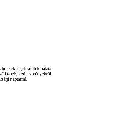
 hotelek legolcsóbb kinálatát
 szálláshely kedvezményekről.
tsági naptárral.