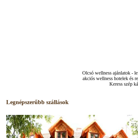
Olcsó wellness ajánlatok - l
akciós wellness hotelek és r
Keress szép kár
Legnépszerűbb szállások