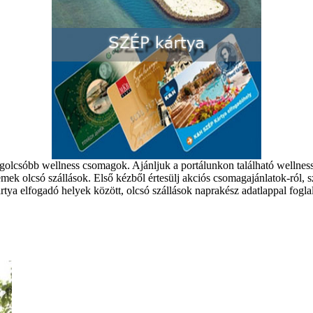
egolcsóbb wellness csomagok. Ajánljuk a portálunkon található wellness
emek olcsó szállások. Első kézből értesülj akciós csomagajánlatok-ról,
tya elfogadó helyek között, olcsó szállások naprakész adatlappal foglal