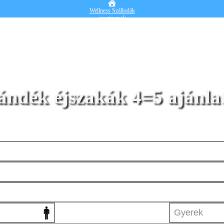
Wellness Szállodák
apartmanok
Vendégházak
Hotelek
Falusi turizmus
Nyaralók
Blog
Részletes kereső
Belépek
ándék éjszakák 4=5 ajánla