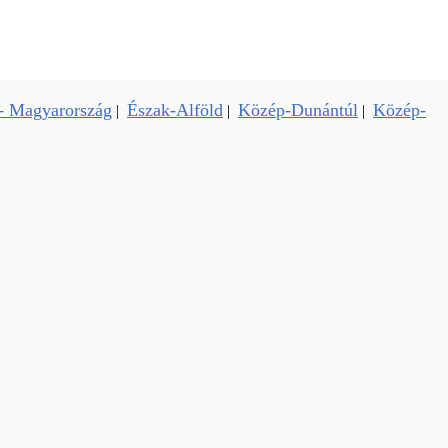
- Magyarország
Észak-Alföld
Közép-Dunántúl
Közép-
|
|
|