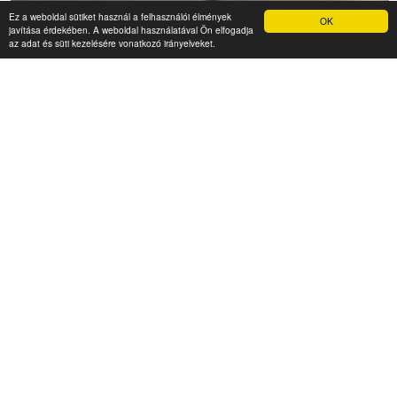
Ez a weboldal sütiket használ a felhasználói élmények
OK
javítása érdekében. A weboldal használatával Ön elfogadja
az adat és süti kezelésére vonatkozó irányelveket.
Happy Lux Apartments
5 000 Ft (fő / éj-től)
4200 Hajdúszoboszló, Kölcsey utca 30.
Típusa: apartmanok • SZÉP-kártya elfogadóhely:
•
Klíma:
• WIFI:
• Akadálymentes szállás:
•
Megnézem