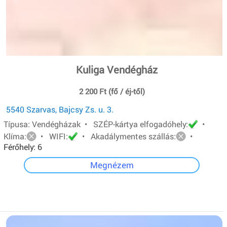
Kuliga Vendégház
2 200 Ft (fő / éj-től)
5540 Szarvas, Bajcsy Zs. u. 3.
Típusa: Vendégházak • SZÉP-kártya elfogadóhely:
•
Klíma:
• WIFI:
• Akadálymentes szállás:
•
Férőhely: 6
Megnézem