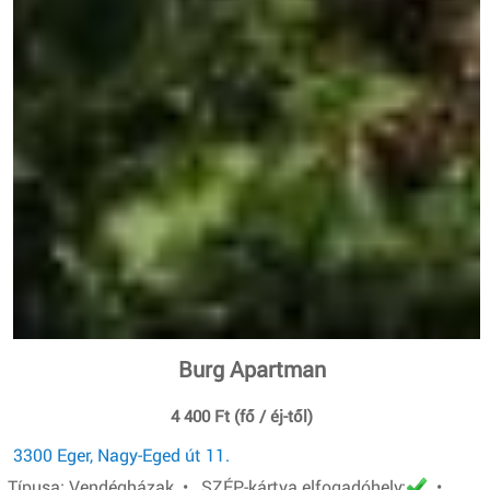
Burg Apartman
4 400 Ft (fő / éj-től)
3300 Eger, Nagy-Eged út 11.
Típusa: Vendégházak • SZÉP-kártya elfogadóhely:
•