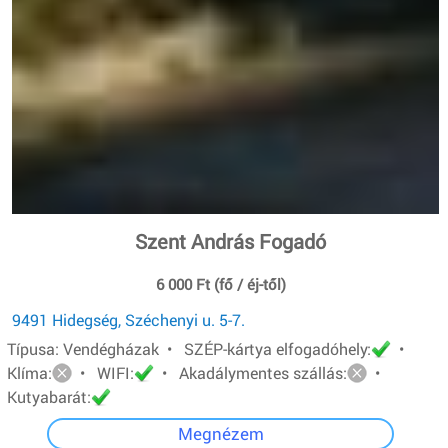
Szent András Fogadó
6 000 Ft (fő / éj-től)
9491 Hidegség, Széchenyi u. 5-7.
Típusa: Vendégházak • SZÉP-kártya elfogadóhely:
•
Klíma:
• WIFI:
• Akadálymentes szállás:
•
Kutyabarát:
Megnézem