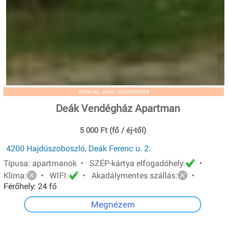
NTAK reg. szám: MA20000539
Deák Vendégház Apartman
5 000 Ft (fő / éj-től)
4200 Hajdúszoboszló, Deák Ferenc u. 2.
Típusa: apartmanok • SZÉP-kártya elfogadóhely:
•
Klíma:
• WIFI:
• Akadálymentes szállás:
•
Férőhely: 24 fő
Megnézem