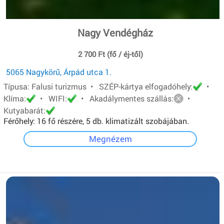
Nagy Vendégház
2 700 Ft (fő / éj-től)
5065 Nagykörű, Árpád utca 1.
Típusa: Falusi turizmus • SZÉP-kártya elfogadóhely:
•
Klíma:
• WIFI:
• Akadálymentes szállás:
•
Kutyabarát:
Férőhely: 16 fő részére, 5 db. klimatizált szobájában.
Megnézem