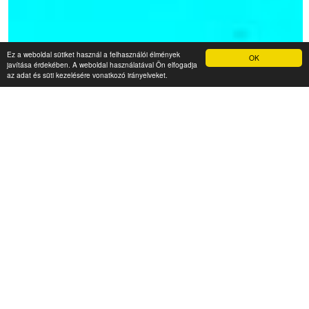
Ez a weboldal sütiket használ a felhasználói élmények
OK
javítása érdekében. A weboldal használatával Ön elfogadja
az adat és süti kezelésére vonatkozó irányelveket.
Nádfedeles Apartmanház
6 300 Ft (fő / éj-től)
8222 Balatonalmádi, Batthyány u.6.