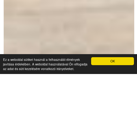
Ez a weboldal sütiket használ a felhasználói élmények
OK
javítása érdekében. A weboldal használatával Ön elfogadja
az adat és süti kezelésére vonatkozó irányelveket.
Zoya
3 000 Ft (fő / éj-től)