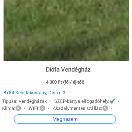
Diófa Vendégház
4 000 Ft (fő / éj-től)
8784 Kehidakustány, Diós u.3.
Típusa: Vendégházak • SZÉP-kártya elfogadóhely:
•
Klíma:
• WIFI:
• Akadálymentes szállás:
•
Megnézem