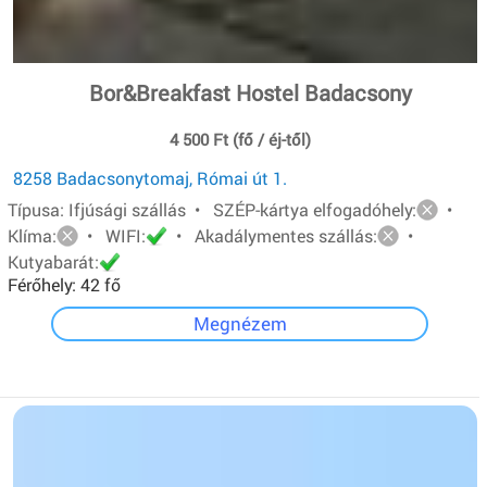
Bor&Breakfast Hostel Badacsony
4 500 Ft (fő / éj-től)
8258 Badacsonytomaj, Római út 1.
Típusa: Ifjúsági szállás • SZÉP-kártya elfogadóhely:
•
Klíma:
• WIFI:
• Akadálymentes szállás:
•
Kutyabarát:
Férőhely: 42 fő
Megnézem